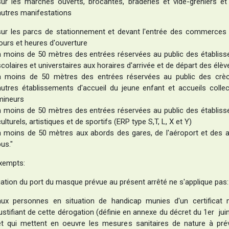
sur les marchés ouverts, brocantes, braderies et vide-greniers et
autres manifestations
sur les parcs de stationnement et devant l'entrée des commerces 
jours et heures d'ouverture
à moins de 50 mètres des entrées réservées au public des établis
scolaires et universtaires aux horaires d'arrivée et de départ des élèv
à moins de 50 mètres des entrées réservées au public des crè
autres établissements d'accueil du jeune enfant et accueils collec
mineurs
à moins de 50 mètres des entrées réservées au public des établis
culturels, artistiques et de sportifs (ERP type S,T, L, X et Y)
à moins de 50 mètres aux abords des gares, de l'aéroport et des a
bus."
xempts:
igation du port du masque prévue au présent arrêté ne s'applique pas:
aux personnes en situation de handicap munies d'un certificat 
justifiant de cette dérogation (définie en annexe du décret du 1er jui
et qui mettent en oeuvre les mesures sanitaires de nature à prév