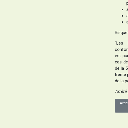
Risque
"Les 
confor
est pu
cas de
de la 
trente
de la p
Arrêté 
Artic