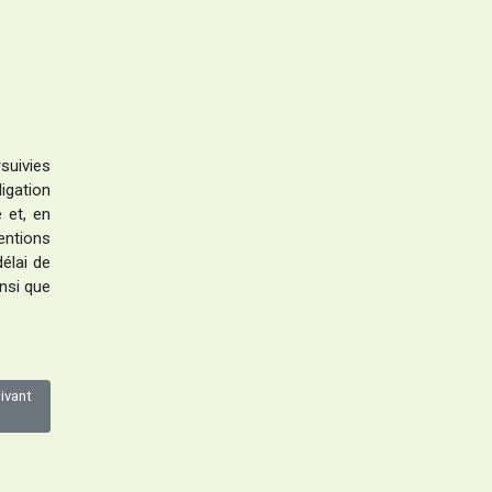
uivies
igation
 et, en
entions
élai de
nsi que
ivant