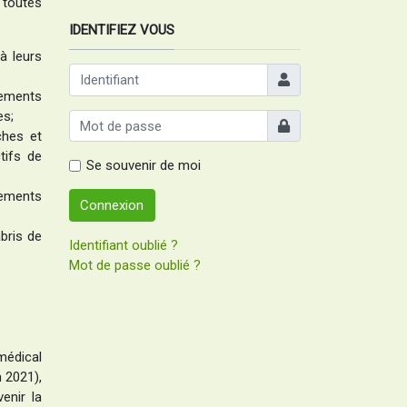
 toutes
IDENTIFIEZ VOUS
à leurs
Identifiant
sements
es;
Afficher
ches et
tifs de
Se souvenir de moi
sements
Connexion
bris de
Identifiant oublié ?
Mot de passe oublié ?
médical
n 2021),
enir la