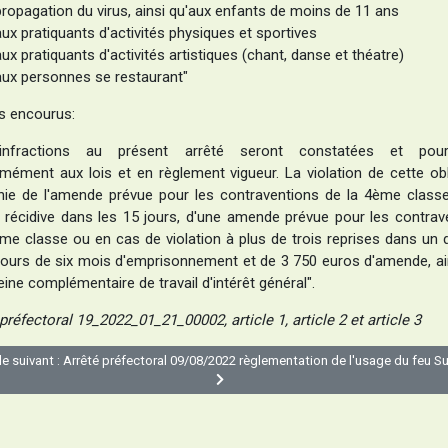
propagation du virus, ainsi qu'aux enfants de moins de 11 ans
aux pratiquants d'activités physiques et sportives
aux pratiquants d'activités artistiques (chant, danse et théatre)
aux personnes se restaurant"
s encourus:
infractions au présent arrêté seront constatées et pours
mément aux lois et en règlement vigueur. La violation de cette obl
nie de l'amende prévue pour les contraventions de la 4ème classe
 récidive dans les 15 jours, d'une amende prévue pour les contrav
5me classe ou en cas de violation à plus de trois reprises dans un d
 jours de six mois d'emprisonnement et de 3 750 euros d'amende, ai
eine complémentaire de travail d'intérêt général".
préfectoral 19_2022_01_21_00002, article 1, article 2 et article 3
le suivant : Arrêté préfectoral 09/08/2022 règlementation de l'usage du feu
Su