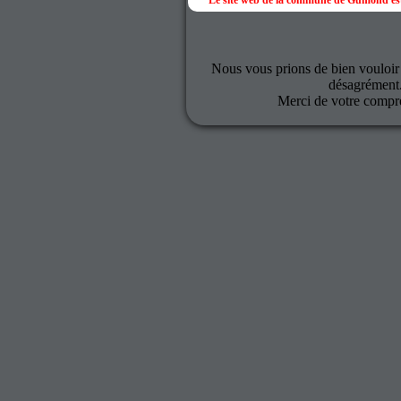
Le site web de la commune de Gumond est
Nous vous prions de bien vouloir
désagrément
Merci de votre compr