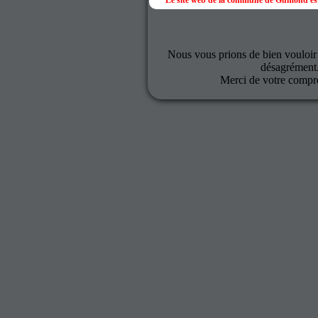
Le site web de la commune de Gumond est
Nous vous prions de bien vouloir
désagrément
Merci de votre compr