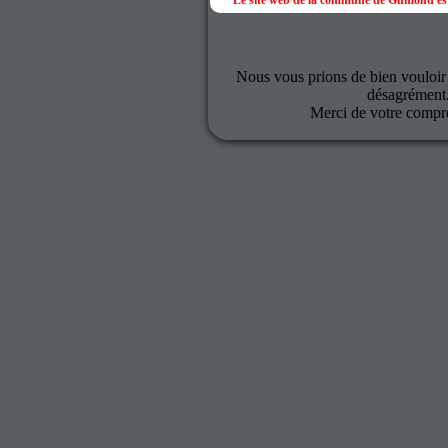
Le site web de la commune de Gumond est
Nous vous prions de bien vouloir
désagrément
Merci de votre compr