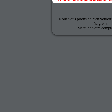
Le site web de la commune de Gumond est
Nous vous prions de bien vouloir
désagrément
Merci de votre compr