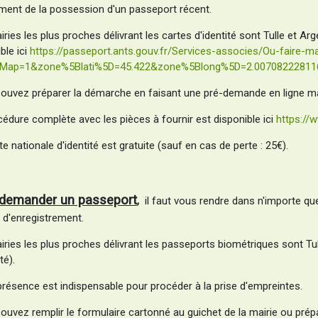
ent de la possession d'un passeport récent.
ries les plus proches délivrant les cartes d'identité sont Tulle et Ar
ble ici
https://passeport.ants.gouv.fr/Services-associes/Ou-faire
ayMap=1&zone%5Blati%5D=45.422&zone%5Blong%5D=2.007082228
ouvez préparer la démarche en faisant une pré-demande en ligne mai
cédure complète avec les pièces à fournir est disponible ici
https://w
e nationale d'identité est gratuite (sauf en cas de perte : 25€).
demander un passeport
,
il faut vous rendre dans n'importe quel
 d'enregistrement.
iries les plus proches délivrant les passeports biométriques sont Tu
té).
présence est indispensable pour procéder à la prise d'empreintes.
ouvez remplir le formulaire cartonné au guichet de la mairie ou pré