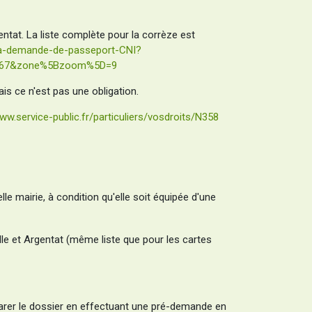
gentat. La liste complète pour la corrèze est
-ma-demande-de-passeport-CNI?
1167&zone%5Bzoom%5D=9
s ce n'est pas une obligation.
ww.service-public.fr/particuliers/vosdroits/N358
le mairie, à condition qu'elle soit équipée d'une
lle et Argentat (même liste que pour les cartes
parer le dossier en effectuant une pré-demande en