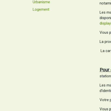
Urbanisme
notamm
Logement
Les mai
disponi
displ
Vous p
La pro
La cart
Pour 
station
Les ma
d'identi
Votre 
Vous p