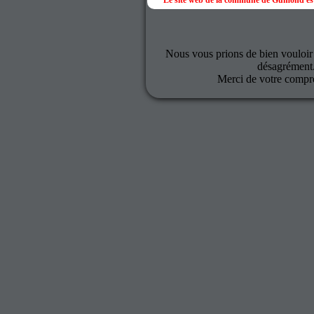
Le site web de la commune de Gumond est
Nous vous prions de bien vouloir
désagrément
Merci de votre compr