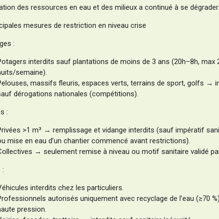
uation des ressources en eau et des milieux a continué à se dégrader
cipales mesures de restriction en niveau crise
ges :
Potagers interdits sauf plantations de moins de 3 ans (20h–8h, max 
nuits/semaine).
Pelouses, massifs fleuris, espaces verts, terrains de sport, golfs → i
sauf dérogations nationales (compétitions).
s :
Privées >1 m³ → remplissage et vidange interdits (sauf impératif sani
ou mise en eau d’un chantier commencé avant restrictions).
Collectives → seulement remise à niveau ou motif sanitaire validé par
 :
Véhicules interdits chez les particuliers.
Professionnels autorisés uniquement avec recyclage de l’eau (≥70 %
haute pression.