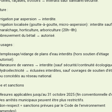
Voiries, façades, trottoirs → interdits sauf sanitaire/sécurité.
ture :
Irrigation par aspersion → interdite.
Irrigation localisée (goutte-à-goutte, micro-aspersion) : interdite sauf
maraîchage, horticulture, arboriculture (20h–8h).
Abreuvement du bétail → autorisé.
 usages :
Remplissage/vidange de plans d’eau interdits (hors soutien d’étiage
autorisé).
Manœuvre de vannes → interdite (sauf sécurité/continuité écologiqu
Hydroélectricité → éclusées interdites, sauf ouvrages de soutien d’ét
ou concédés au réseau national.
ée et sanctions
Mesures applicables jusqu’au 31 octobre 2025 (fin conventionnelle d’é
Des arrêtés municipaux peuvent être plus restrictifs.
Non-respect = sanctions prévues par le Code de l’environnement
(amendes).