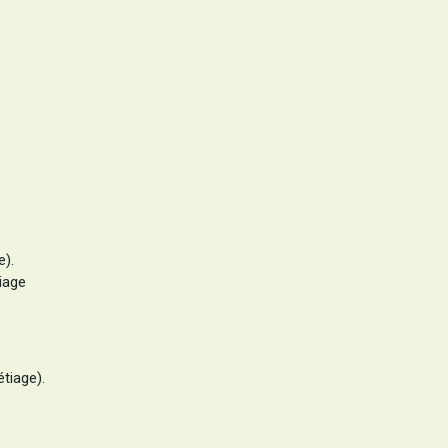
e).
iage
tiage).