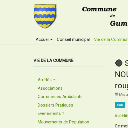
Accueil
Conseil municipal
Vie de la Commu
VIE DE LA COMMUNE
🔴 
NOU
Arrêtés
rou
Associations
Mis à
Commerces Ambulants
Dossiers Pratiques
eau
Evenements
Bulleti
Mouvements de Population
Ce moi