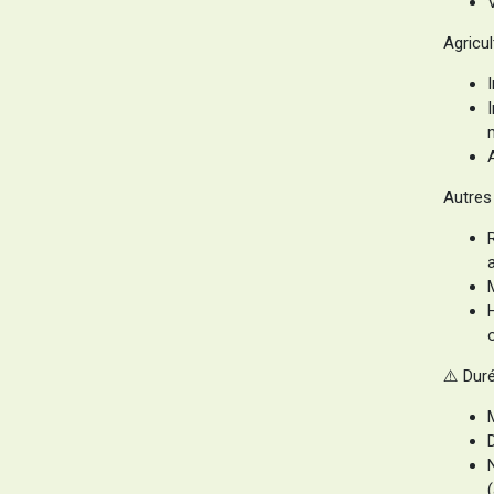
Agricul
Autres
⚠️ Dur