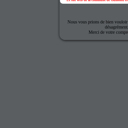
Le site web de la commune de Gumond est
Nous vous prions de bien vouloir
désagrément
Merci de votre compr