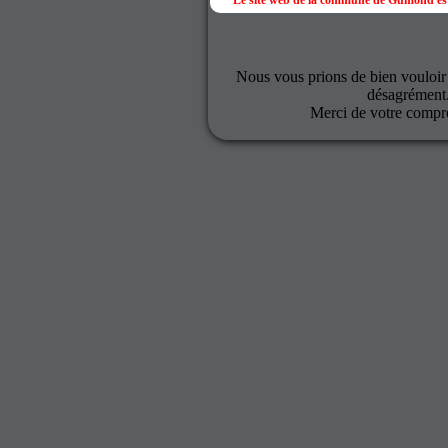
Le site web de la commune de Gumond est
Nous vous prions de bien vouloir
désagrément
Merci de votre compr