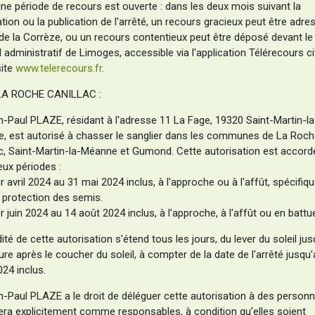
une période de recours est ouverte : dans les deux mois suivant la
ation ou la publication de l'arrêté, un recours gracieux peut être adre
 de la Corrèze, ou un recours contentieux peut être déposé devant le
l administratif de Limoges, accessible via l'application Télérecours c
site
www.telerecours.fr
.
LA ROCHE CANILLAC :
n-Paul PLAZE, résidant à l'adresse 11 La Fage, 19320 Saint-Martin-la
, est autorisé à chasser le sanglier dans les communes de La Roch
ac, Saint-Martin-la-Méanne et Gumond. Cette autorisation est accord
eux périodes :
r avril 2024 au 31 mai 2024 inclus, à l'approche ou à l'affût, spécifi
a protection des semis.
r juin 2024 au 14 août 2024 inclus, à l'approche, à l'affût ou en battu
dité de cette autorisation s'étend tous les jours, du lever du soleil jus
re après le coucher du soleil, à compter de la date de l'arrêté jusqu
24 inclus.
n-Paul PLAZE a le droit de déléguer cette autorisation à des personne
era explicitement comme responsables, à condition qu'elles soient