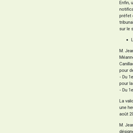
Enfin, 
notific
préfet
tribuna
sur le 
M. Jea
Méanne
Canill
pour d
- Du 1e
pour l
- Du 1e
La vali
une heu
août 20
M. Jea
désign