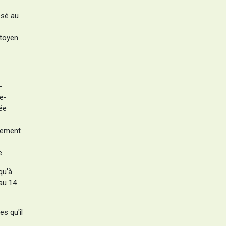
ssé au
itoyen
-
e-
ée
quement
e.
qu'à
'au 14
s qu'il