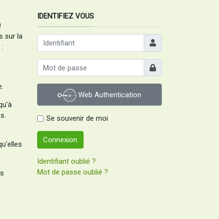
IDENTIFIEZ VOUS
0
 sur la
Identifiant
:
Afficher
e.
Web Authentication
qu'à
s.
Se souvenir de moi
Connexion
u'elles
Identifiant oublié ?
Mot de passe oublié ?
es