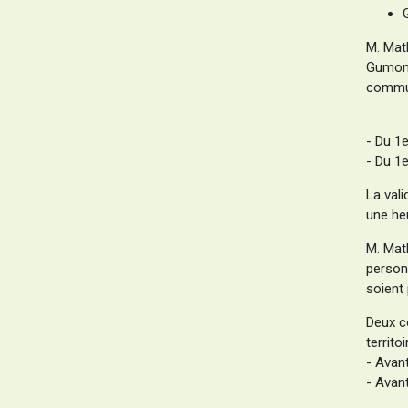
M. Mat
Gumond
commun
- Du 1e
- Du 1e
La vali
une heu
M. Mat
person
soient 
Deux c
territoi
- Avant
- Avant