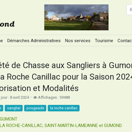
ne
Démarches Administratives
Nos services
Tourisme
Contac
êté de Chasse aux Sangliers à Gumo
La Roche Canillac pour la Saison 2024
orisation et Modalités
 jour : 8 avril 2024
Affichages : 59488
e
sanglier
pougeade
la roche canillac
é GUMONT
é LA ROCHE-CANILLAC, SAINT-MARTIN-LAMEANNE et GUMOND.